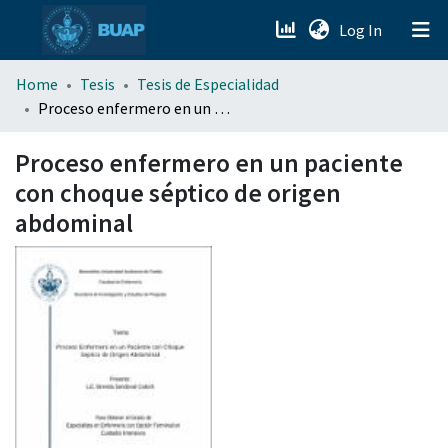
(current)
Log In
menu.section.about_menu
Home
Tesis
Tesis de Especialidad
Proceso enfermero en un paciente con choque séptico de origen abdominal
All of DSpace
Proceso enfermero en un paciente
con choque séptico de origen
abdominal