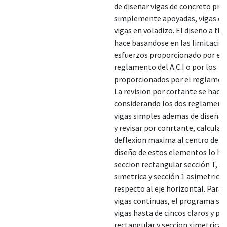
de diseñar vigas de concreto pre
simplemente apoyadas, vigas co
vigas en voladizo. El diseño a fle
hace basandose en las limitacio
esfuerzos proporcionado por el
reglamento del A.C.I o por los
proporcionados por el reglament
La revision por cortante se hac
considerando los dos reglamento
vigas simples ademas de diseñar 
y revisar por conrtante, calcula l
deflexion maxima al centro del cl
diseño de estos elementos lo ha
seccion rectangular sección T, se
simetrica y sección 1 asimetrica
respecto al eje horizontal. Para 
vigas continuas, el programa sol
vigas hasta de cincos claros y pa
rectangular y seccion simetrica 