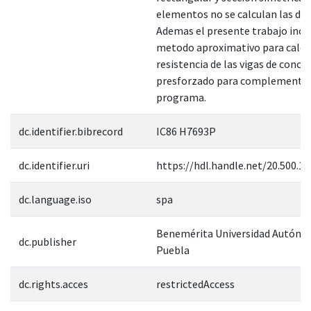
elementos no se calculan las def
Ademas el presente trabajo incl
metodo aproximativo para calcul
resistencia de las vigas de concr
presforzado para complementar
programa.
dc.identifier.bibrecord
IC86 H7693P
dc.identifier.uri
https://hdl.handle.net/20.500.1
dc.language.iso
spa
Benemérita Universidad Autóno
dc.publisher
Puebla
dc.rights.acces
restrictedAccess