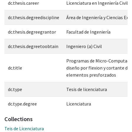
dc.thesis.career
Licenciatura en Ingeniería Civil
dc.thesis.degreediscipline
Área de Ingeniería y Ciencias Exa
dc.thesis.degreegrantor
Facultad de Ingeniería
dc.thesis.degreetoobtain
Ingeniero (a) Civil
Programas de Micro-Computado
dc.title
diseño por flexion y cortante de
elementos presforzados
dc.type
Tesis de licenciatura
dc.type.degree
Licenciatura
Collections
Teis de Licenciatura