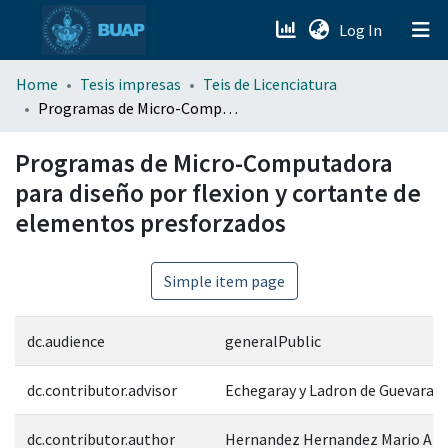
(current)
Log In
menu.section.about_menu
Home
Tesis impresas
Teis de Licenciatura
Programas de Micro-Computadora para diseño por flexion y cortante de elementos presforzados
All of DSpace
Programas de Micro-Computadora
para diseño por flexion y cortante de
elementos presforzados
Simple item page
dc.audience
generalPublic
dc.contributor.advisor
Echegaray y Ladron de Guevara M
dc.contributor.author
Hernandez Hernandez Mario Alb