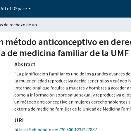
All of DSpace
Motivos de rechazo de un método anticonceptivo en derechohabientes que asisten a consulta externa de medicina familiar de la UMF No. 11
un método anticonceptivo en der
na de medicina familiar de la UMF
Abstract
"La planificación familiar es uno de los grandes avances de
la mujer en edad reproductiva decida tener hijos y cuándo 
internacional que faculta a mujeres y hombres a acceder a
como a información sobre salud sexual y reproductiva el ob
un método anticonceptivo en mujeres derechohabientes en
externa de medicina familiar de la Unidad de Medicina Fami
URI
https://hdl.handle.net/20.500.12371/7887