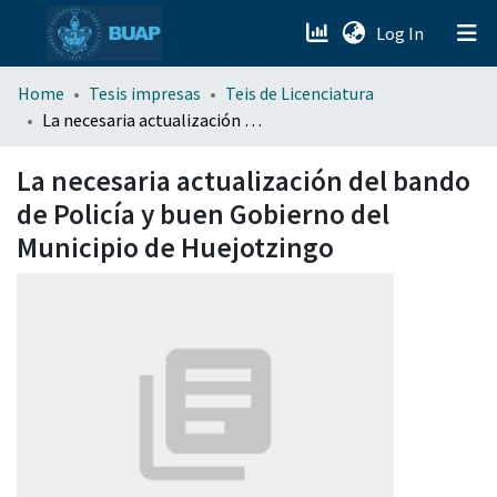
(current)
Log In
menu.section.about_menu
Home
Tesis impresas
Teis de Licenciatura
La necesaria actualización del bando de Policía y buen Gobierno del Municipio de Huejotzingo
All of DSpace
La necesaria actualización del bando
de Policía y buen Gobierno del
Municipio de Huejotzingo