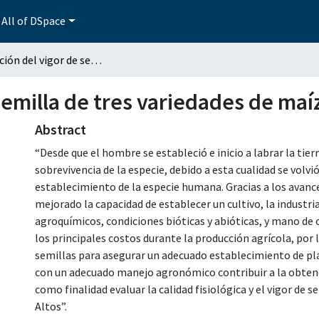
All of DSpace
Evaluación del vigor de semilla de tres variedades de maíz para Valles Altos
semilla de tres variedades de maíz
Abstract
“Desde que el hombre se estableció e inicio a labrar la tier
sobrevivencia de la especie, debido a esta cualidad se vol
establecimiento de la especie humana. Gracias a los avances 
mejorado la capacidad de establecer un cultivo, la industria
agroquímicos, condiciones bióticas y abióticas, y mano de 
los principales costos durante la producción agrícola, por 
semillas para asegurar un adecuado establecimiento de pl
con un adecuado manejo agronómico contribuir a la obtenci
como finalidad evaluar la calidad fisiológica y el vigor de s
Altos”.