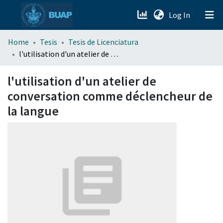
(current)
Log In
menu.section.about_menu
Home
Tesis
Tesis de Licenciatura
l'utilisation d'un atelier de conversation comme déclencheur de la langue
All of DSpace
l'utilisation d'un atelier de
conversation comme déclencheur de
la langue