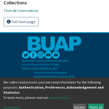
Collections
Tesis de Licenciatura
Full item page
Benemérita Universidad Autónoma de Puebla
4 sur 104 Centro Histórico C.P. 72000
Teléfono +52(222) 2295500 ext. 5013
Dirección General de Bibliotecas
Boulevard Valsequillo y Av. de las Torres
Ciudad Universitaria. Col. San Manuel
We collect and process your personal information for the following
C.P. 72570
purposes:
Authentication, Preferences, Acknowledgement and
Teléfono +52 (222) 2295500 Ext 2901
Statistics
.
To learn more, please read our
privacy policy
.
Copyright © Dirección General de Bibliotecas - BUAP 2024. All right reserved.
Customize
Decline
That's ok