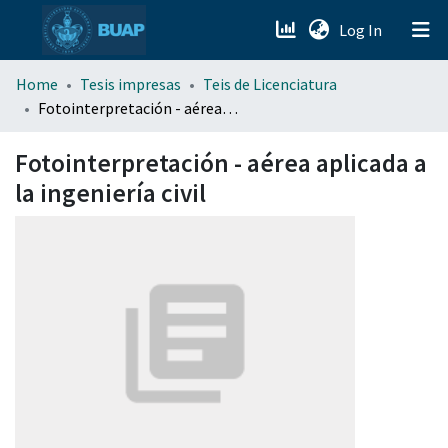
(current)
Log In
menu.section.about_menu
Home
Tesis impresas
Teis de Licenciatura
Fotointerpretación - aérea aplicada a la ingeniería civil
All of DSpace
Fotointerpretación - aérea aplicada a
la ingeniería civil