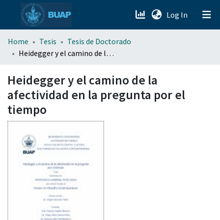
(current)
Log In
menu.section.about_menu
Home
Tesis
Tesis de Doctorado
Heidegger y el camino de la afectividad en la pregunta por el tiempo
All of DSpace
Heidegger y el camino de la
afectividad en la pregunta por el
tiempo