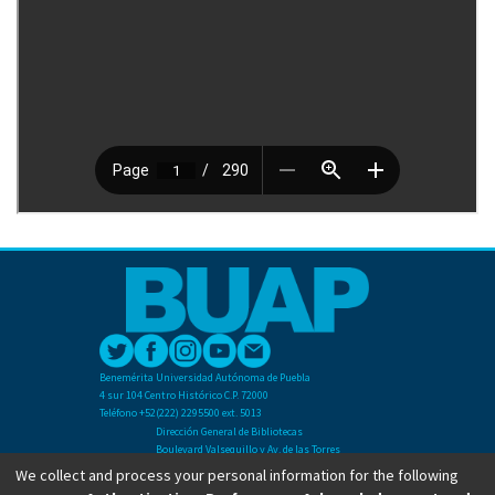
Benemérita Universidad Autónoma de Puebla
4 sur 104 Centro Histórico C.P. 72000
Teléfono +52(222) 2295500 ext. 5013
Dirección General de Bibliotecas
Boulevard Valsequillo y Av. de las Torres
Ciudad Universitaria. Col. San Manuel
We collect and process your personal information for the following
C.P. 72570