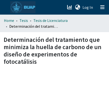
(current)
Log In
menu.section.about_menu
Home
Tesis
Tesis de Licenciatura
Determinación del tratamiento que minimiza la huella de carbono de un diseño de experimentos de fotocatálisis
All of DSpace
Determinación del tratamiento que
minimiza la huella de carbono de un
diseño de experimentos de
fotocatálisis