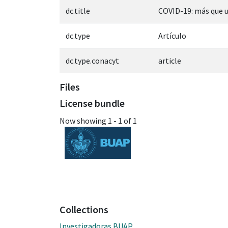
dc.title
COVID-19: más que u
dc.type
Artículo
dc.type.conacyt
article
Files
License bundle
Now showing
1 - 1 of 1
Collections
Investigadoras BUAP