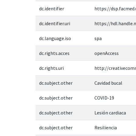
dc.identifier
https://dsp.facmed
dc.identifier.uri
https://hdl.handle.
dc.language.iso
spa
dc.rights.acces
openAccess
dc.rights.uri
http://creativecom
dc.subject.other
Cavidad bucal
dc.subject.other
COVID-19
dc.subject.other
Lesión cardiaca
dc.subject.other
Resiliencia