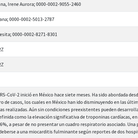
ana, Irene Aurora; 0000-0002-9055-2460
iana; 0000-0002-5013-2787
sita; 0000-0002-8271-8301
2Z
2Z
RS-CoV-2 inició en México hace siete meses. Ha sido abordada des
o de casos, los cuales en México han ido disminuyendo en las últi
as realizadas. Aún sin condiciones preexistentes pueden desarrolla
finida como la elevación significativa de troponinas cardíacas, en
16%, a pesar de no presentar un cuadro respiratorio asociado. Una
eberse a una miocarditis fulminante según reportes de dos hospi