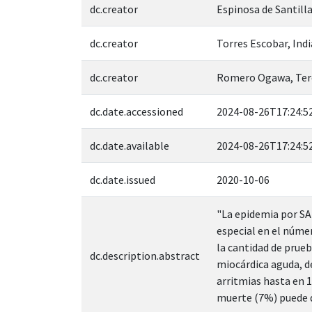
dc.creator
Espinosa de Santill
dc.creator
Torres Escobar, Ind
dc.creator
Romero Ogawa, Tere
dc.date.accessioned
2024-08-26T17:24:5
dc.date.available
2024-08-26T17:24:5
dc.date.issued
2020-10-06
"La epidemia por SA
especial en el númer
la cantidad de prueb
dc.description.abstract
miocárdica aguda, de
arritmias hasta en 
muerte (7%) puede d