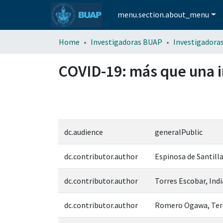
menu.section.about_menu
Home
Investigadoras BUAP
Investigadora
COVID-19: más que una i
dc.audience
generalPublic
dc.contributor.author
Espinosa de Santill
dc.contributor.author
Torres Escobar, Ind
dc.contributor.author
Romero Ogawa, Ter