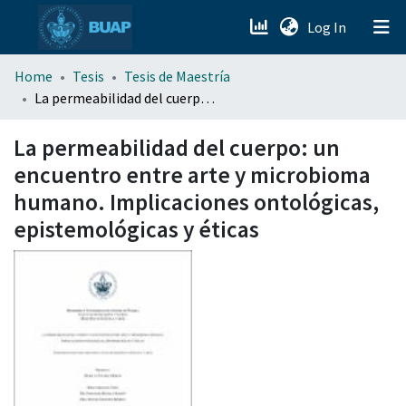
(current)
Log In
menu.section.about_menu
Home
Tesis
Tesis de Maestría
La permeabilidad del cuerpo: un encuentro entre arte y microbioma humano. Implicaciones ontológicas, epistemológicas y éticas
All of DSpace
La permeabilidad del cuerpo: un
encuentro entre arte y microbioma
humano. Implicaciones ontológicas,
epistemológicas y éticas