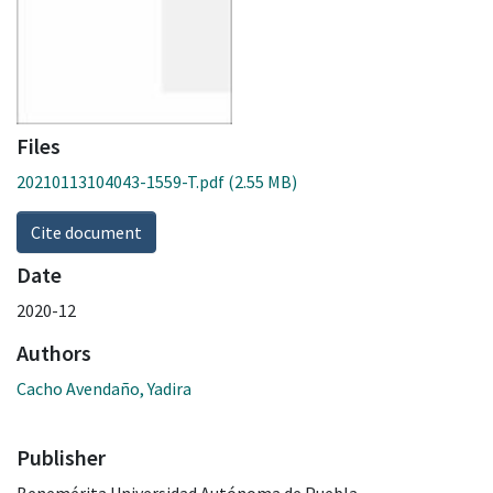
Files
20210113104043-1559-T.pdf
(2.55 MB)
Cite document
Date
2020-12
Authors
Cacho Avendaño, Yadira
Publisher
Benemérita Universidad Autónoma de Puebla