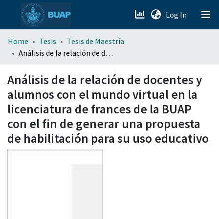
(current)
Log In
menu.section.about_menu
Home
Tesis
Tesis de Maestría
Análisis de la relación de docentes y alumnos con el mundo virtual en la licenciatura de frances de la BUAP con el fin de generar una propuesta de habilitación para su uso educativo
All of DSpace
Análisis de la relación de docentes y
alumnos con el mundo virtual en la
licenciatura de frances de la BUAP
con el fin de generar una propuesta
de habilitación para su uso educativo