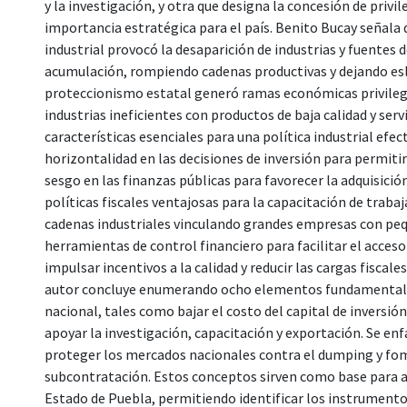
y la investigación, y otra que designa la concesión de privi
importancia estratégica para el país. Benito Bucay señala 
industrial provocó la desaparición de industrias y fuentes 
acumulación, rompiendo cadenas productivas y dejando esl
proteccionismo estatal generó ramas económicas privilegia
industrias ineficientes con productos de baja calidad y servi
características esenciales para una política industrial efect
horizontalidad en las decisiones de inversión para permitir
sesgo en las finanzas públicas para favorecer la adquisic
políticas fiscales ventajosas para la capacitación de traba
cadenas industriales vinculando grandes empresas con pequ
herramientas de control financiero para facilitar el acces
impulsar incentivos a la calidad y reducir las cargas fiscales
autor concluye enumerando ocho elementos fundamentales p
nacional, tales como bajar el costo del capital de inversi
apoyar la investigación, capacitación y exportación. Se enf
proteger los mercados nacionales contra el dumping y f
subcontratación. Estos conceptos sirven como base para a
Estado de Puebla, permitiendo identificar los instrument