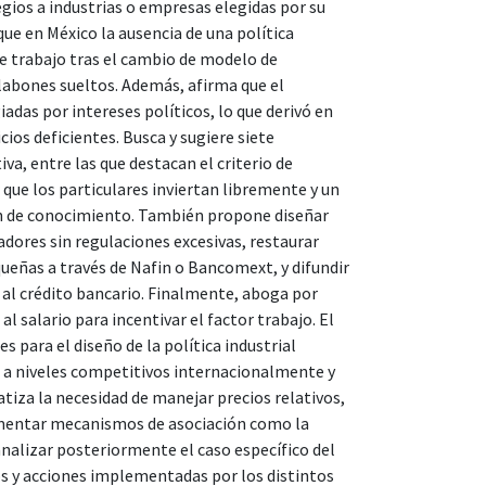
legios a industrias o empresas elegidas por su
que en México la ausencia de una política
de trabajo tras el cambio de modelo de
abones sueltos. Además, afirma que el
das por intereses políticos, lo que derivó en
cios deficientes. Busca y sugiere siete
iva, entre las que destacan el criterio de
 que los particulares inviertan libremente y un
ión de conocimiento. También propone diseñar
jadores sin regulaciones excesivas, restaurar
eñas a través de Nafin o Bancomext, y difundir
o al crédito bancario. Finalmente, aboga por
 al salario para incentivar el factor trabajo. El
ara el diseño de la política industrial
ón a niveles competitivos internacionalmente y
atiza la necesidad de manejar precios relativos,
omentar mecanismos de asociación como la
nalizar posteriormente el caso específico del
os y acciones implementadas por los distintos