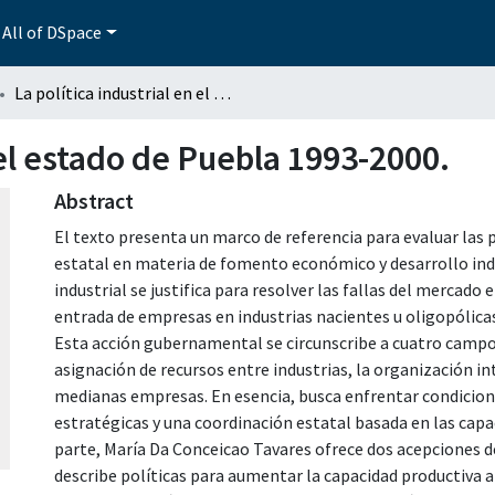
All of DSpace
La política industrial en el estado de Puebla 1993-2000.
 el estado de Puebla 1993-2000.
Abstract
El texto presenta un marco de referencia para evaluar las p
estatal en materia de fomento económico y desarrollo indu
industrial se justifica para resolver las fallas del mercado
entrada de empresas en industrias nacientes u oligopólicas 
Esta acción gubernamental se circunscribe a cuatro campos p
asignación de recursos entre industrias, la organización in
medianas empresas. En esencia, busca enfrentar condicion
estratégicas y una coordinación estatal basada en las capa
parte, María Da Conceicao Tavares ofrece dos acepciones 
describe políticas para aumentar la capacidad productiva a 