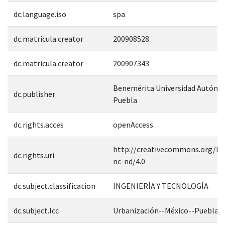
dc.language.iso
spa
dc.matricula.creator
200908528
dc.matricula.creator
200907343
Benemérita Universidad Autóno
dc.publisher
Puebla
dc.rights.acces
openAccess
http://creativecommons.org/lic
dc.rights.uri
nc-nd/4.0
dc.subject.classification
INGENIERÍA Y TECNOLOGÍA
dc.subject.lcc
Urbanización--México--Puebla