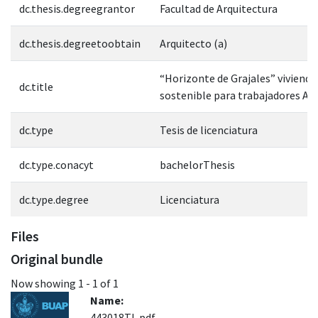
dc.thesis.degreegrantor
Facultad de Arquitectura
dc.thesis.degreetoobtain
Arquitecto (a)
“Horizonte de Grajales” vivienda
dc.title
sostenible para trabajadores AU
dc.type
Tesis de licenciatura
dc.type.conacyt
bachelorThesis
dc.type.degree
Licenciatura
Files
Original bundle
Now showing
1 - 1 of 1
Name:
443018TL.pdf