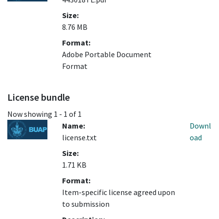
Size:
8.76 MB
Format:
Adobe Portable Document
Format
License bundle
Now showing
1 - 1 of 1
Name:
Downl
license.txt
oad
Size:
1.71 KB
Format:
Item-specific license agreed upon
to submission