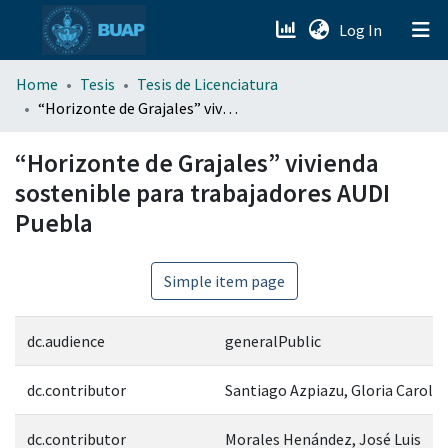
(current)
Log In
menu.section.about_menu
Home
Tesis
Tesis de Licenciatura
“Horizonte de Grajales” vivienda sostenible para trabajadores AUDI Puebla
All of DSpace
“Horizonte de Grajales” vivienda
sostenible para trabajadores AUDI
Puebla
Simple item page
dc.audience
generalPublic
dc.contributor
Santiago Azpiazu, Gloria Carola
dc.contributor
Morales Henández, José Luis