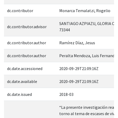
dc.contributor
Monarca Temalatzi, Rogelio
SANTIAGO AZPIAZU, GLORIA CA
dc.contributor.advisor
73344
dc.contributor.author
Ramírez Díaz, Jesus
dc.contributor.author
Peralta Mendoza, Luis Fernando
dc.date.accessioned
2020-09-29T21:09:16Z
dc.date.available
2020-09-29T21:09:16Z
dc.date.issued
2018-03
“La presente investigación reali
torno al tema de escases de vivie