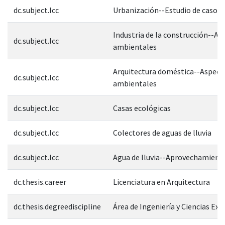
dc.subject.lcc
Urbanización--Estudio de casos
Industria de la construcción--As
dc.subject.lcc
ambientales
Arquitectura doméstica--Aspect
dc.subject.lcc
ambientales
dc.subject.lcc
Casas ecológicas
dc.subject.lcc
Colectores de aguas de lluvia
dc.subject.lcc
Agua de lluvia--Aprovechamient
dc.thesis.career
Licenciatura en Arquitectura
dc.thesis.degreediscipline
Área de Ingeniería y Ciencias Exa