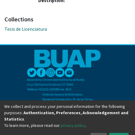
Description:
Collections
Tesis de Licenciatura
Benemérita Universidad Autónoma de Puebla
4 sur 104 Centro Histórico C.P. 72000
Teléfono +52(222) 2295500 ext. 5013
Dirección General de Bibliotecas
Boulevard Valsequillo y Av. de las Torres
Ciudad Universitaria. Col. San Manuel
We collect and process your personal information for the following
C.P. 72570
purposes:
Authentication, Preferences, Acknowledgement and
Teléfono +52 (222) 2295500 Ext 2901
Statistics
.
To learn more, please read our
privacy policy
.