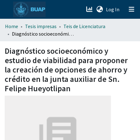
(current)
Log In
menu.section.about_menu
Home
Tesis impresas
Teis de Licenciatura
Diagnóstico socioeconómico y estudio de viabilidad para proponer la creación de opciones de ahorro y crédito en la junta auxiliar de Sn. Felipe Hueyotlipan
All of DSpace
Diagnóstico socioeconómico y
estudio de viabilidad para proponer
la creación de opciones de ahorro y
crédito en la junta auxiliar de Sn.
Felipe Hueyotlipan