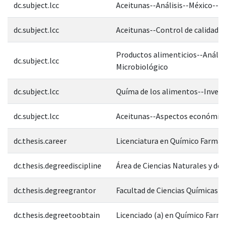
dc.subject.lcc
Aceitunas--Análisis--México--P
dc.subject.lcc
Aceitunas--Control de calidad
Productos alimenticios--Análisi
dc.subject.lcc
Microbiológico
dc.subject.lcc
Químa de los alimentos--Invest
dc.subject.lcc
Aceitunas--Aspectos económic
dc.thesis.career
Licenciatura en Químico Farma
dc.thesis.degreediscipline
Área de Ciencias Naturales y de 
dc.thesis.degreegrantor
Facultad de Ciencias Químicas
dc.thesis.degreetoobtain
Licenciado (a) en Químico Farm