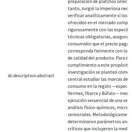
preparación de platillos selecto
tanto, surgió la imperiosa nece
verificar analíticamente si los 
ofrecidos en el mercado cumpl
rigurosamente con las especifi
técnicas obligatorias, asegurand
consumidor que el precio pagad
corresponda fielmente con los 
de calidad del producto. Para da
cumplimiento a este propósito,
investigación se planteó como 
dc.description.abstract
central estudiar las marcas de 
consumo en la región —específ
Vermex, Ybarra y Búfalo— media
ejecución secuencial de una seri
análisis físico-químicos, microb
sensoriales. Metodológicamente
determinaron parámetros analí
críticos que incluyeron la medic