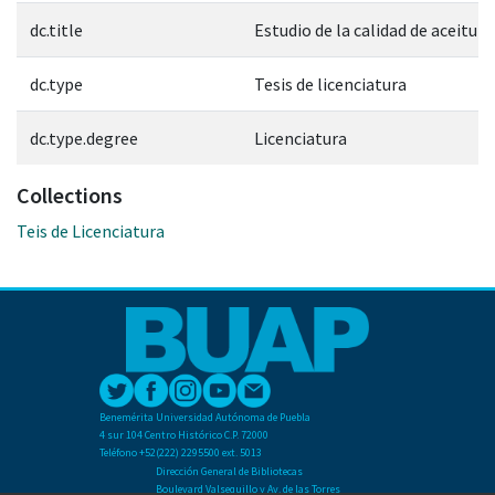
dc.title
Estudio de la calidad de aceitun
dc.type
Tesis de licenciatura
dc.type.degree
Licenciatura
Collections
Teis de Licenciatura
Benemérita Universidad Autónoma de Puebla
4 sur 104 Centro Histórico C.P. 72000
Teléfono +52(222) 2295500 ext. 5013
Dirección General de Bibliotecas
Boulevard Valsequillo y Av. de las Torres