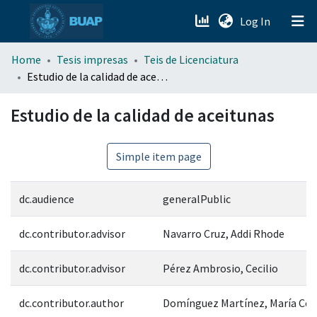
(current)
Log In
menu.section.about_menu
Home
Tesis impresas
Teis de Licenciatura
Estudio de la calidad de aceitunas
All of DSpace
Estudio de la calidad de aceitunas
Simple item page
dc.audience
generalPublic
dc.contributor.advisor
Navarro Cruz, Addi Rhode
dc.contributor.advisor
Pérez Ambrosio, Cecilio
dc.contributor.author
Domínguez Martínez, María Cel