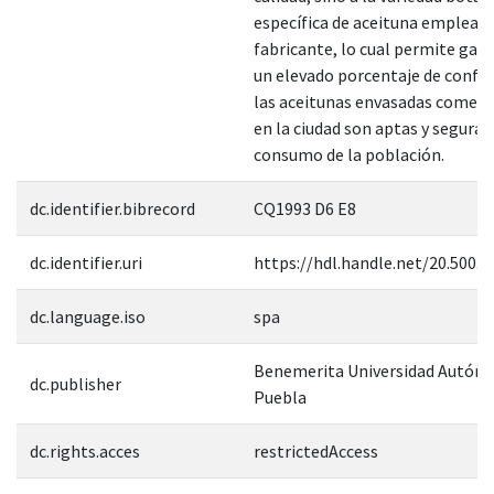
específica de aceituna empleada
fabricante, lo cual permite gar
un elevado porcentaje de confia
las aceitunas envasadas comerc
en la ciudad son aptas y seguras
consumo de la población.
dc.identifier.bibrecord
CQ1993 D6 E8
dc.identifier.uri
https://hdl.handle.net/20.500.
dc.language.iso
spa
Benemerita Universidad Autón
dc.publisher
Puebla
dc.rights.acces
restrictedAccess