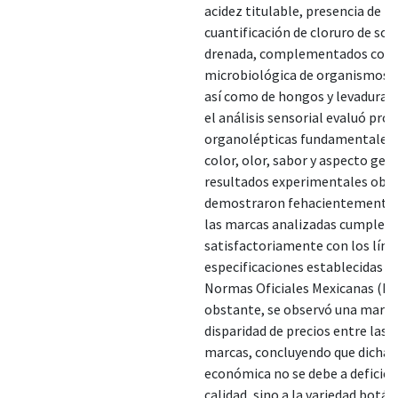
acidez titulable, presencia de 
cuantificación de cloruro de sod
drenada, complementados con l
microbiológica de organismos c
así como de hongos y levaduras
el análisis sensorial evaluó pro
organolépticas fundamentales
color, olor, sabor y aspecto gene
resultados experimentales obt
demostraron fehacientemente 
las marcas analizadas cumplen
satisfactoriamente con los lími
especificaciones establecidas po
Normas Oficiales Mexicanas (N
obstante, se observó una marc
disparidad de precios entre las 
marcas, concluyendo que dicha v
económica no se debe a deficien
calidad, sino a la variedad botán