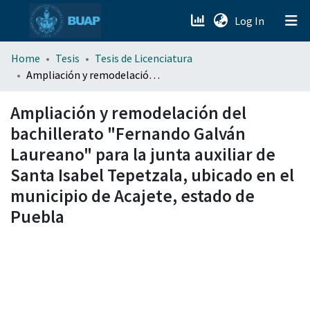
(current)
Log In
menu.section.about_menu
Home
Tesis
Tesis de Licenciatura
Ampliación y remodelación del bachillerato "Fernando Galván Laureano" para la junta auxiliar de Santa Isabel Tepetzala, ubicado en el municipio de Acajete, estado de Puebla
All of DSpace
Ampliación y remodelación del
bachillerato "Fernando Galván
Laureano" para la junta auxiliar de
Santa Isabel Tepetzala, ubicado en el
municipio de Acajete, estado de
Puebla