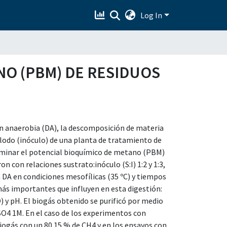
Log In
NO (PBM) DE RESIDUOS
ón anaerobia (DA), la descomposición de materia
 lodo (inóculo) de una planta de tratamiento de
erminar el potencial bioquímico de metano (PBM)
on con relaciones sustrato:inóculo (S:I) 1:2 y 1:3,
la DA en condiciones mesofílicas (35 ºC) y tiempos
más importantes que influyen en esta digestión:
 y pH. El biogás obtenido se purificó por medio
O4 1M. En el caso de los experimentos con
iogás con un 80.15 % de CH4 y en los ensayos con