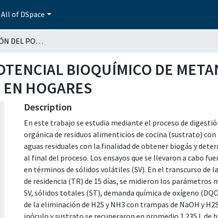
All of DSpace
DETERMINACIÓN DEL POTENCIAL BIOQUÍMICO DE METANO (PBM) DE RESIDUOS DE FRUTAS Y VERDURAS EN HOGARES
OTENCIAL BIOQUÍMICO DE META
S EN HOGARES
Description
En este trabajo se estudia mediante el proceso de digesti
orgánica de residuos alimenticios de cocina (sustrato) con
aguas residuales con la finalidad de obtener biogás y det
al final del proceso. Los ensayos que se llevaron a cabo fuer
en términos de sólidos volátiles (SV). En el transcurso de 
de residencia (TR) de 15 días, se midieron los parámetros 
SV, sólidos totales (ST), demanda química de oxígeno (DQO)
de la eliminación de H2S y NH3 con trampas de NaOH y H2S
inóculo y sustrato se recuperaron en promedio 1.235 L de b