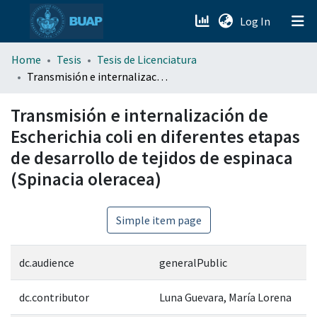
(current)
Log In
menu.section.about_menu
Home
Tesis
Tesis de Licenciatura
Transmisión e internalización de Escherichia coli en diferentes etapas de desarrollo de tejidos de espinaca (Spinacia oleracea)
All of DSpace
Transmisión e internalización de
Escherichia coli en diferentes etapas
de desarrollo de tejidos de espinaca
(Spinacia oleracea)
Simple item page
dc.audience
generalPublic
dc.contributor
Luna Guevara, María Lorena