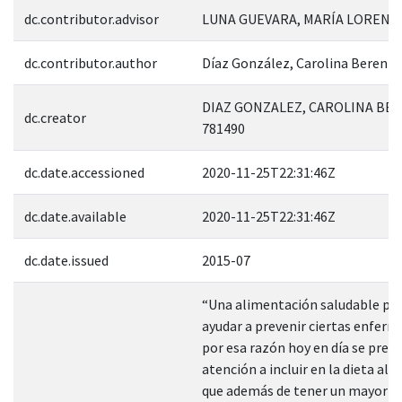
dc.contributor.advisor
LUNA GUEVARA, MARÍA LORENA;
dc.contributor.author
Díaz González, Carolina Berenic
DIAZ GONZALEZ, CAROLINA BER
dc.creator
781490
dc.date.accessioned
2020-11-25T22:31:46Z
dc.date.available
2020-11-25T22:31:46Z
dc.date.issued
2015-07
“Una alimentación saludable pu
ayudar a prevenir ciertas enferm
por esa razón hoy en día se pres
atención a incluir en la dieta al
que además de tener un mayor v