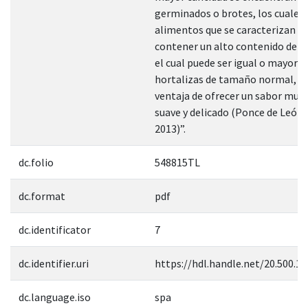
germinados o brotes, los cuales
alimentos que se caracterizan p
contener un alto contenido de n
el cual puede ser igual o mayor al
hortalizas de tamaño normal, co
ventaja de ofrecer un sabor mu
suave y delicado (Ponce de León, e
2013)”.
dc.folio
548815TL
dc.format
pdf
dc.identificator
7
dc.identifier.uri
https://hdl.handle.net/20.500.1
dc.language.iso
spa