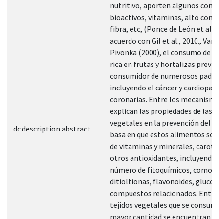
nutritivo, aporten algunos com
bioactivos, vitaminas, alto cont
fibra, etc, (Ponce de León et al., 
acuerdo con Gil et al., 2010., Van
Pivonka (2000), el consumo de u
rica en frutas y hortalizas previe
consumidor de numerosos pade
incluyendo el cáncer y cardiopatí
coronarias. Entre los mecanism
explican las propiedades de las fr
vegetales en la prevención del c
dc.description.abstract
basa en que estos alimentos son
de vitaminas y minerales, carote
otros antioxidantes, incluyendo
número de fitoquímicos, como
ditioltionas, flavonoides, glucos
compuestos relacionados. Entre
tejidos vegetales que se consum
mayor cantidad se encuentran lo