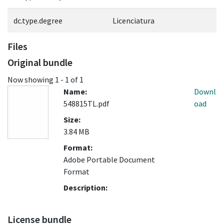
dc.type.degree
Licenciatura
Files
Original bundle
Now showing
1 - 1 of 1
Name:
Downl
548815TL.pdf
oad
Size:
3.84 MB
Format:
Adobe Portable Document
Format
Description:
License bundle