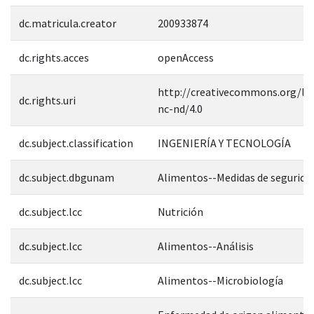
dc.matricula.creator
200933874
dc.rights.acces
openAccess
http://creativecommons.org/lic
dc.rights.uri
nc-nd/4.0
dc.subject.classification
INGENIERÍA Y TECNOLOGÍA
dc.subject.dbgunam
Alimentos--Medidas de segurida
dc.subject.lcc
Nutrición
dc.subject.lcc
Alimentos--Análisis
dc.subject.lcc
Alimentos--Microbiología