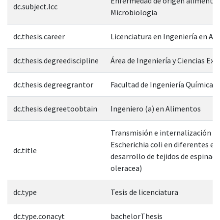
Enfermedad de origen alimentar
dc.subject.lcc
Microbiologia
dc.thesis.career
Licenciatura en Ingeniería en A
dc.thesis.degreediscipline
Área de Ingeniería y Ciencias Exa
dc.thesis.degreegrantor
Facultad de Ingeniería Química
dc.thesis.degreetoobtain
Ingeniero (a) en Alimentos
Transmisión e internalización d
Escherichia coli en diferentes et
dc.title
desarrollo de tejidos de espinaca
oleracea)
dc.type
Tesis de licenciatura
dc.type.conacyt
bachelorThesis