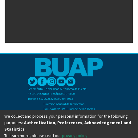
Benemérita Universidad Autónoma de Puebla
4 sur 104 Centro Histórico C.P. 72000
Teléfono +52(222) 2295500 ext. 5013
Dirección General de Bibliotecas
Boulevard Valsequillo y Av. de las Torres
Ciudad Universitaria. Col. San Manuel
We collect and process your personal information for the following
C.P. 72570
purposes:
Authentication, Preferences, Acknowledgement and
Teléfono +52 (222) 2295500 Ext 2901
Statistics
.
To learn more, please read our
privacy policy
.