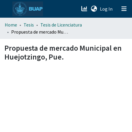
(current)
Log In
menu.section.about_menu
Home
Tesis
Tesis de Licenciatura
Propuesta de mercado Municipal en Huejotzingo, Pue.
All of DSpace
Propuesta de mercado Municipal en
Huejotzingo, Pue.