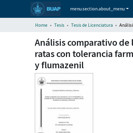
menu.section.about_menu
Home
Tesis
Tesis de Licenciatura
Análisis comparativo de 
ratas con tolerancia far
y flumazenil