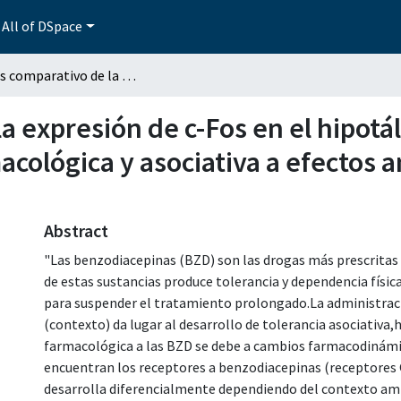
All of DSpace
Análisis comparativo de la expresión de c-Fos en el hipotálamo y la amígdala de ratas con tolerancia farmacológica y asociativa a efectos ansiolíticos de midazolam y flumazenil
la expresión de c-Fos en el hipotá
macológica y asociativa a efectos 
Abstract
"Las benzodiacepinas (BZD) son las drogas más prescritas 
de estas sustancias produce tolerancia y dependencia físic
para suspender el tratamiento prolongado.La administraci
(contexto) da lugar al desarrollo de tolerancia asociativa
farmacológica a las BZD se debe a cambios farmacodinámic
encuentran los receptores a benzodiacepinas (receptores G
desarrolla diferencialmente dependiendo del contexto ambi