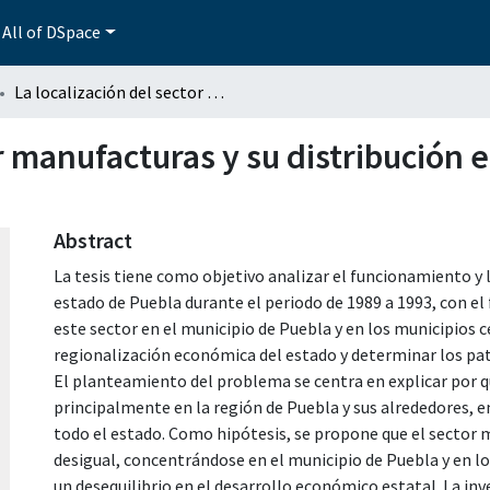
All of DSpace
La localización del sector manufacturas y su distribución en el estado de Puebla periodo 1989-1993.
or manufacturas y su distribución 
Abstract
La tesis tiene como objetivo analizar el funcionamiento y 
estado de Puebla durante el periodo de 1989 a 1993, con el f
este sector en el municipio de Puebla y en los municipios c
regionalización económica del estado y determinar los patro
El planteamiento del problema se centra en explicar por qu
principalmente en la región de Puebla y sus alrededores, 
todo el estado. Como hipótesis, se propone que el sector
desigual, concentrándose en el municipio de Puebla y en l
un desequilibrio en el desarrollo económico estatal. La i