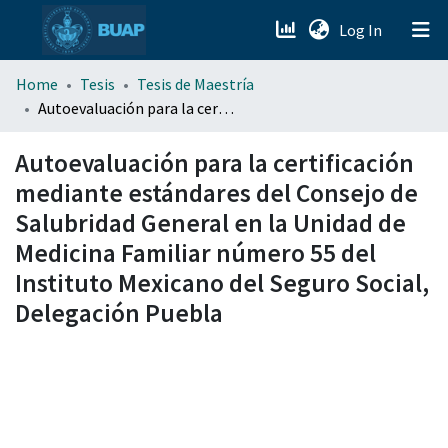
(current)
Log In
menu.section.about_menu
Home
Tesis
Tesis de Maestría
Autoevaluación para la certificación mediante estándares del Consejo de Salubridad General en la Unidad de Medicina Familiar número 55 del Instituto Mexicano del Seguro Social, Delegación Puebla
All of DSpace
Autoevaluación para la certificación
mediante estándares del Consejo de
Salubridad General en la Unidad de
Medicina Familiar número 55 del
Instituto Mexicano del Seguro Social,
Delegación Puebla