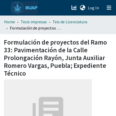
(current)
Log In
menu.section.about_menu
Home
Tesis impresas
Teis de Licenciatura
Formulación de proyectos del Ramo 33: Pavimentación de la Calle Prolongación Rayón, Junta Auxiliar Romero Vargas, Puebla; Expediente Técnico
All of DSpace
Formulación de proyectos del Ramo
33: Pavimentación de la Calle
Prolongación Rayón, Junta Auxiliar
Romero Vargas, Puebla; Expediente
Técnico