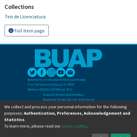
Collections
Teis de Licenciatura
Full item page
Benemérita Universidad Autónoma de Puebla
4 sur 104 Centro Histórico C.P. 72000
Teléfono +52(222) 2295500 ext. 5013
Dirección General de Bibliotecas
Boulevard Valsequillo y Av. de las Torres
Ciudad Universitaria. Col. San Manuel
We collect and process your personal information for the following
C.P. 72570
purposes:
Authentication, Preferences, Acknowledgement and
Teléfono +52 (222) 2295500 Ext 2901
Statistics
.
To learn more, please read our
privacy policy
.