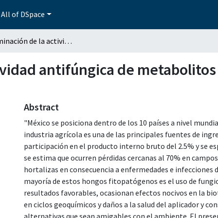
All of DSpace
Determinación de la actividad antifúngica de metabolitos producidos por cepas de Bacillus subtilis
ividad antifúngica de metabolitos
Abstract
"México se posiciona dentro de los 10 países a nivel mundi
industria agrícola es una de las principales fuentes de in
participación en el producto interno bruto del 2.5% y se 
se estima que ocurren pérdidas cercanas al 70% en campos d
hortalizas en consecuencia a enfermedades e infecciones d
mayoría de estos hongos fitopatógenos es el uso de fungic
resultados favorables, ocasionan efectos nocivos en la bio
en ciclos geoquímicos y daños a la salud del aplicador y co
alternativas que sean amigables con el ambiente. El presen