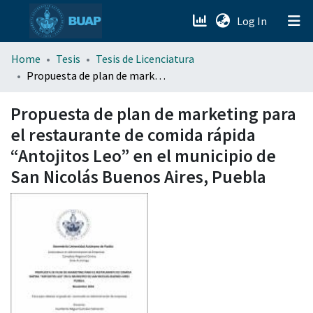
(current)
Log In
menu.section.about_menu
Home
Tesis
Tesis de Licenciatura
Propuesta de plan de marketing para el restaurante de comida rápida “Antojitos Leo” en el municipio de San Nicolás Buenos Aires, Puebla
All of DSpace
Propuesta de plan de marketing para
el restaurante de comida rápida
“Antojitos Leo” en el municipio de
San Nicolás Buenos Aires, Puebla