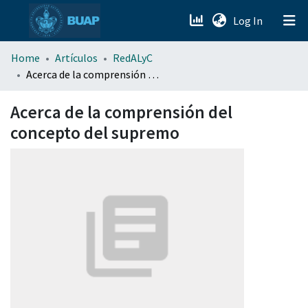
(current)
Log In
menu.section.about_menu
Home
Artículos
RedALyC
Acerca de la comprensión del concepto del supremo
All of DSpace
Acerca de la comprensión del
concepto del supremo