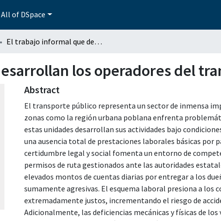
All of DSpace
El trabajo informal que desarrollan los operadores del transporte público
desarrollan los operadores del tr
Abstract
El transporte público representa un sector de inmensa im
zonas como la región urbana poblana enfrenta problemáti
estas unidades desarrollan sus actividades bajo condicion
una ausencia total de prestaciones laborales básicas por pa
certidumbre legal y social fomenta un entorno de compet
permisos de ruta gestionados ante las autoridades estatal
elevados montos de cuentas diarias por entregar a los due
sumamente agresivas. El esquema laboral presiona a los c
extremadamente justos, incrementando el riesgo de accide
Adicionalmente, las deficiencias mecánicas y físicas de los