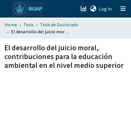
(current)
Log In
menu.section.about_menu
Home
Tesis
Tesis de Doctorado
El desarrollo del juicio moral, contribuciones para la educación ambiental en el nivel medio superior
All of DSpace
El desarrollo del juicio moral,
contribuciones para la educación
ambiental en el nivel medio superior