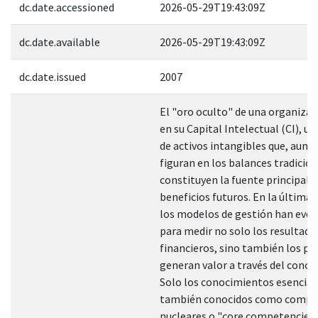
dc.date.accessioned
2026-05-29T19:43:09Z
dc.date.available
2026-05-29T19:43:09Z
dc.date.issued
2007
El "oro oculto" de una organizac
en su Capital Intelectual (CI), u
de activos intangibles que, aunq
figuran en los balances tradicion
constituyen la fuente principal 
beneficios futuros. En la última 
los modelos de gestión han evo
para medir no solo los resultado
financieros, sino también los pr
generan valor a través del conoc
Solo los conocimientos esencial
también conocidos como compe
nucleares o "core competencies"