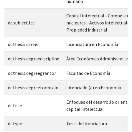
humano
Capital intelectual--Competenc
dc.subject.lcc
nucleares--Activos intelectuales
Propiedad industrial
dc.thesis.career
Licenciatura en Economía
dc.thesis.degreediscipline
Área Económico Administrativa
dc.thesis.degreegrantor
Facultad de Economía
dc.thesis.degreetoobtain
Licenciado (a) en Economía
Enfoques del desarrollo orientad
dc.title
capital intelectual
dc.type
Tesis de licenciatura