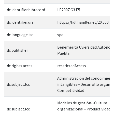
dc.identifier.bibrecord
LE2007 G3 E5
dc.identifier.uri
https://hdl.handle.net/20.500.1
dc.language.iso
spa
Benemérita Uviersidad Autónom
dc.publisher
Puebla
dc.rights.acces
restrictedAccess
Administración del conocimient
dc.subject.lcc
intangibles--Desarrollo organiz
Competitividad
Modelos de gestión--Cultura
dc.subject.lcc
organizacional--Productividad-