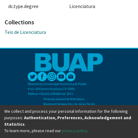
dc.type.degree
Licenciatura
Collections
Teis de Licenciatura
Benemérita Universidad Autónoma de Puebla
4 sur 104 Centro Histórico C.P. 72000
Teléfono +52(222) 2295500 ext. 5013
Dirección General de Bibliotecas
Boulevard Valsequillo y Av. de las Torres
Ciudad Universitaria. Col. San Manuel
We collect and process your personal information for the following
C.P. 72570
purposes:
Authentication, Preferences, Acknowledgement and
Teléfono +52 (222) 2295500 Ext 2901
Statistics
.
To learn more, please read our
privacy policy
.