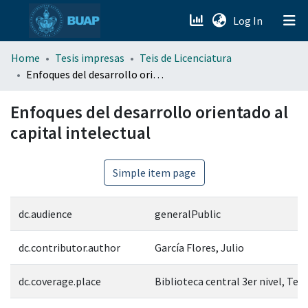
(current)
Log In
menu.section.about_menu
Home
Tesis impresas
Teis de Licenciatura
Enfoques del desarrollo orientado al capital intelectual
All of DSpace
Enfoques del desarrollo orientado al
capital intelectual
Simple item page
dc.audience
generalPublic
dc.contributor.author
García Flores, Julio
dc.coverage.place
Biblioteca central 3er nivel, Tes