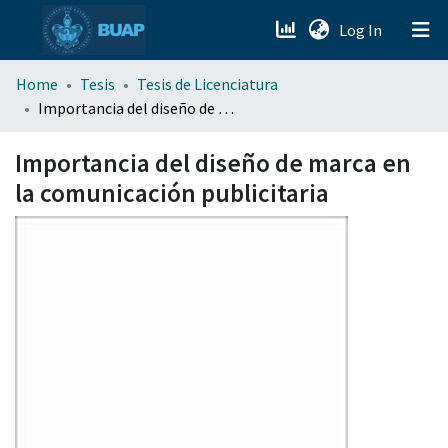
(current)
Log In
menu.section.about_menu
Home
Tesis
Tesis de Licenciatura
Importancia del diseño de marca en la comunicación publicitaria
All of DSpace
Importancia del diseño de marca en
la comunicación publicitaria