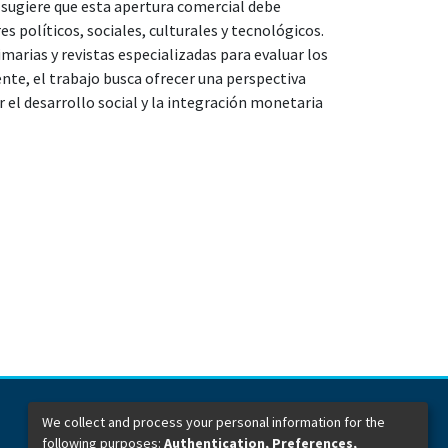
 sugiere que esta apertura comercial debe
 políticos, sociales, culturales y tecnológicos.
marias y revistas especializadas para evaluar los
te, el trabajo busca ofrecer una perspectiva
el desarrollo social y la integración monetaria
We collect and process your personal information for the
following purposes:
Authentication, Preferences,
Dirección General de Bibliotecas