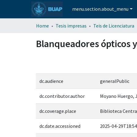
menu.section.about_menu
Home
Tesis impresas
Teis de Licenciatura
Blanqueadores ópticos y 
dc.audience
generalPublic
dc.contributor.author
Moyano Huergo, 
dc.coverage.place
Biblioteca Central
dc.date.accessioned
2025-04-29T18:54