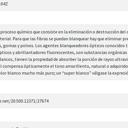
:04Z
proceso químico que consiste en la eliminación o destrucción del co
terial. Para que las fibras se puedan blanquear hay que eliminar 
s, gomas y polvos. Los agentes blanqueadores ópticos conocidos 
pticos y abrillantadores fluorescentes, son substancias orgánicas 
cos, tienen la propiedad de absorber la porción de rayos ultraviol
ual compensa ópticamente el tono amarillento, natural o adquirido 
lor blanco mucho más puro; un “super blanco” válgase la expresi
e.net/20.500.12371/27674