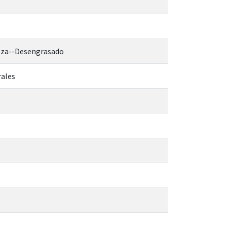
eza--Desengrasado
rales