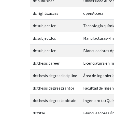
dc.publisher
Universidad Autó
dc.rights.acces
openAccess
dc.subject.lcc
Tecnología quími
dc.subject.lcc
Manufacturas--In
dc.subject.lcc
Blanqueadores óp
dc.thesis.career
Licenciatura en I
dc.thesis.degreediscipline
Área de Ingeniería
dc.thesis.degreegrantor
Facultad de Ingen
dc.thesis.degreetoobtain
Ingeniero (a) Quí
dc.title
Blanqueadores ópt