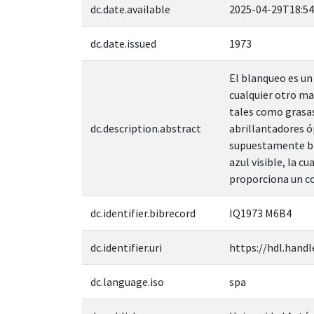
dc.date.available
2025-04-29T18:54
dc.date.issued
1973
El blanqueo es un 
cualquier otro ma
tales como grasa
dc.description.abstract
abrillantadores ó
supuestamente blan
azul visible, la c
proporciona un co
dc.identifier.bibrecord
IQ1973 M6B4
dc.identifier.uri
https://hdl.handl
dc.language.iso
spa