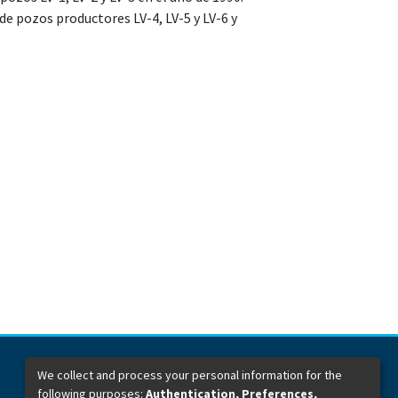
de pozos productores LV-4, LV-5 y LV-6 y
We collect and process your personal information for the
following purposes:
Authentication, Preferences,
Dirección General de Bibliotecas