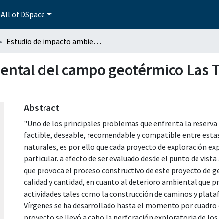
All of DSpace
Estudio de impacto ambiental del campo geotérmico Las Tres Vírgenes, Baja California Sur, México
ental del campo geotérmico Las T
Abstract
"Uno de los principales problemas que enfrenta la reserva es
factible, deseable, recomendable y compatible entre estas 
naturales, es por ello que cada proyecto de exploración ex
particular. a efecto de ser evaluado desde el punto de vista
que provoca el proceso constructivo de este proyecto de 
calidad y cantidad, en cuanto al deterioro ambiental que pr
actividades tales como la construcción de caminos y plat
Vírgenes se ha desarrollado hasta el momento por cuadro e
proyecto se llevó a cabo la perforación exploratoria de los 