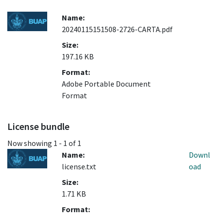
Name:
20240115151508-2726-CARTA.pdf
Size:
197.16 KB
Format:
Adobe Portable Document
Format
License bundle
Now showing
1 - 1 of 1
Name:
Downl
license.txt
oad
Size:
1.71 KB
Format: