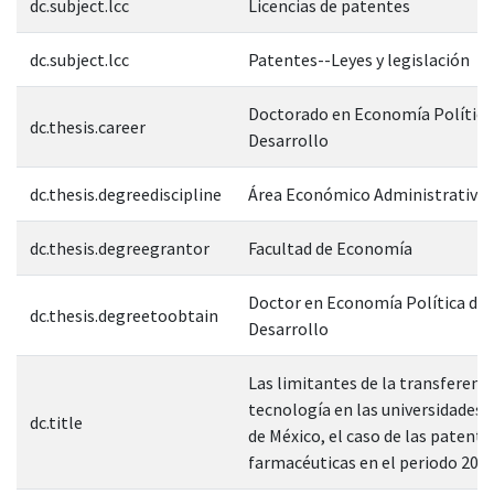
dc.subject.lcc
Licencias de patentes
dc.subject.lcc
Patentes--Leyes y legislación
Doctorado en Economía Política
dc.thesis.career
Desarrollo
dc.thesis.degreediscipline
Área Económico Administrativa
dc.thesis.degreegrantor
Facultad de Economía
Doctor en Economía Política del
dc.thesis.degreetoobtain
Desarrollo
Las limitantes de la transferenci
tecnología en las universidades 
dc.title
de México, el caso de las patente
farmacéuticas en el periodo 200