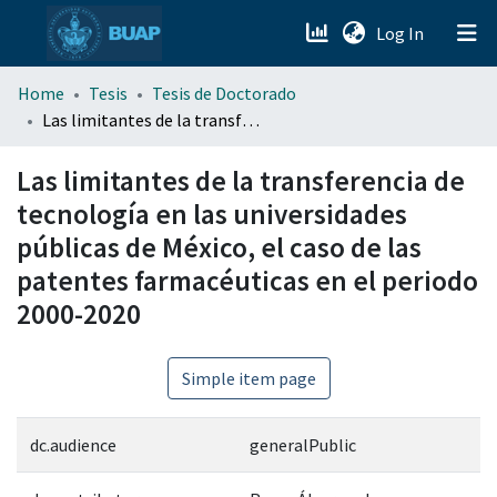
(current)
Log In
menu.section.about_menu
Home
Tesis
Tesis de Doctorado
Las limitantes de la transferencia de tecnología en las universidades públicas de México, el caso de las patentes farmacéuticas en el periodo 2000-2020
All of DSpace
Las limitantes de la transferencia de
tecnología en las universidades
públicas de México, el caso de las
patentes farmacéuticas en el periodo
2000-2020
Simple item page
dc.audience
generalPublic