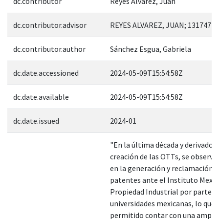
dc.contributor
Reyes Álvarez, Juan
dc.contributor.advisor
REYES ALVAREZ, JUAN; 131747
dc.contributor.author
Sánchez Esgua, Gabriela
dc.date.accessioned
2024-05-09T15:54:58Z
dc.date.available
2024-05-09T15:54:58Z
dc.date.issued
2024-01
"En la última década y derivado d
creación de las OTTs, se observó
en la generación y reclamación 
patentes ante el Instituto Mexic
Propiedad Industrial por parte de
universidades mexicanas, lo que 
permitido contar con una amplia