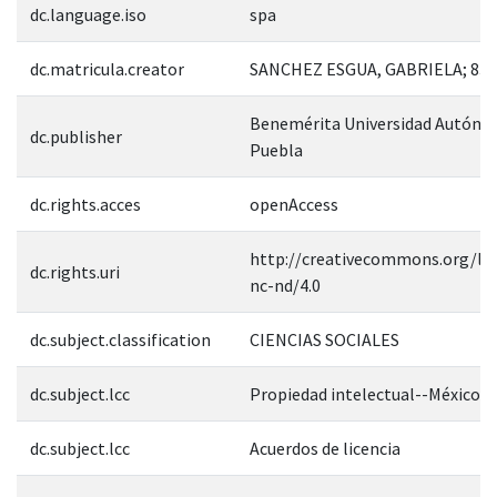
dc.language.iso
spa
dc.matricula.creator
SANCHEZ ESGUA, GABRIELA; 83
Benemérita Universidad Autóno
dc.publisher
Puebla
dc.rights.acces
openAccess
http://creativecommons.org/lic
dc.rights.uri
nc-nd/4.0
dc.subject.classification
CIENCIAS SOCIALES
dc.subject.lcc
Propiedad intelectual--México
dc.subject.lcc
Acuerdos de licencia