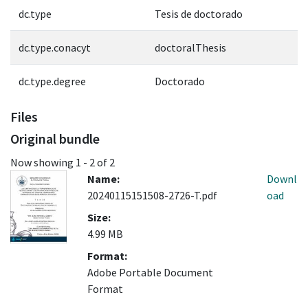
dc.type
Tesis de doctorado
dc.type.conacyt
doctoralThesis
dc.type.degree
Doctorado
Files
Original bundle
Now showing
1 - 2 of 2
Name:
Downl
20240115151508-2726-T.pdf
oad
Size:
4.99 MB
Format:
Adobe Portable Document
Format