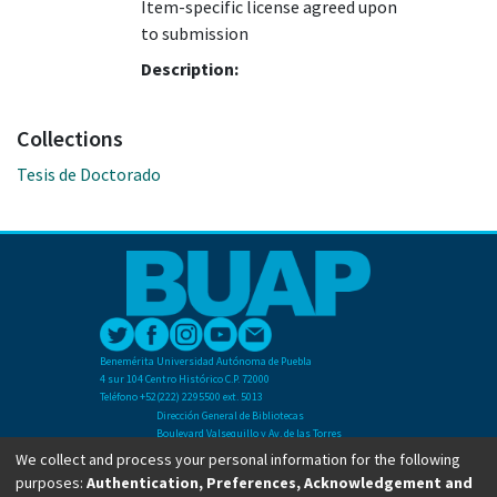
Item-specific license agreed upon
to submission
Description:
Collections
Tesis de Doctorado
Benemérita Universidad Autónoma de Puebla
4 sur 104 Centro Histórico C.P. 72000
Teléfono +52(222) 2295500 ext. 5013
Dirección General de Bibliotecas
Boulevard Valsequillo y Av. de las Torres
Ciudad Universitaria. Col. San Manuel
We collect and process your personal information for the following
C.P. 72570
purposes:
Authentication, Preferences, Acknowledgement and
Teléfono +52 (222) 2295500 Ext 2901