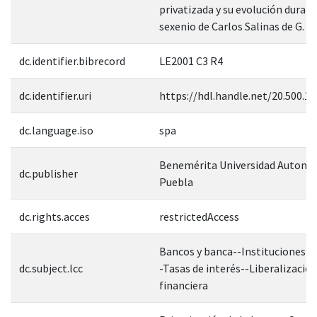
privatizada y su evolución durant
sexenio de Carlos Salinas de G.
dc.identifier.bibrecord
LE2001 C3 R4
dc.identifier.uri
https://hdl.handle.net/20.500.1
dc.language.iso
spa
Benemérita Universidad Autonó
dc.publisher
Puebla
dc.rights.acces
restrictedAccess
Bancos y banca--Instituciones cr
dc.subject.lcc
-Tasas de interés--Liberalizació
financiera