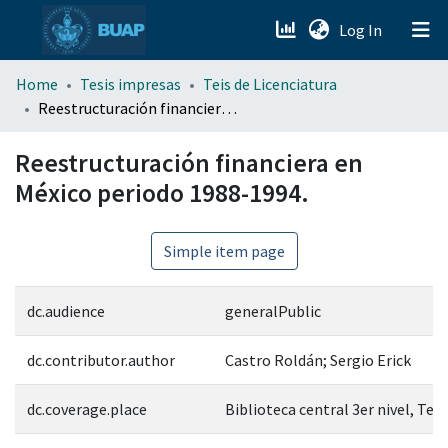
(current)
Log In
menu.section.about_menu
Home
Tesis impresas
Teis de Licenciatura
Reestructuración financiera en México periodo 1988-1994.
All of DSpace
Reestructuración financiera en
México periodo 1988-1994.
Simple item page
dc.audience
generalPublic
dc.contributor.author
Castro Roldán; Sergio Erick
dc.coverage.place
Biblioteca central 3er nivel, Tes