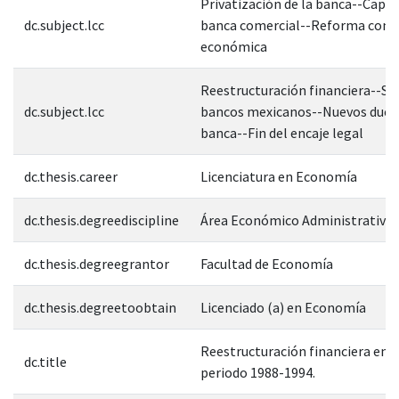
Privatización de la banca--Capita
dc.subject.lcc
banca comercial--Reforma const
económica
Reestructuración financiera--Su
dc.subject.lcc
bancos mexicanos--Nuevos dueño
banca--Fin del encaje legal
dc.thesis.career
Licenciatura en Economía
dc.thesis.degreediscipline
Área Económico Administrativa
dc.thesis.degreegrantor
Facultad de Economía
dc.thesis.degreetoobtain
Licenciado (a) en Economía
Reestructuración financiera en 
dc.title
periodo 1988-1994.