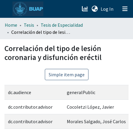
(current)
Log In
menu.section.about_menu
Home
Tesis
Tesis de Especialidad
Correlación del tipo de lesión coronaria y disfunción eréctil
All of DSpace
Correlación del tipo de lesión
coronaria y disfunción eréctil
Simple item page
dc.audience
generalPublic
dc.contributor.advisor
Cocoletzi López, Javier
dc.contributor.advisor
Morales Salgado, José Carlos