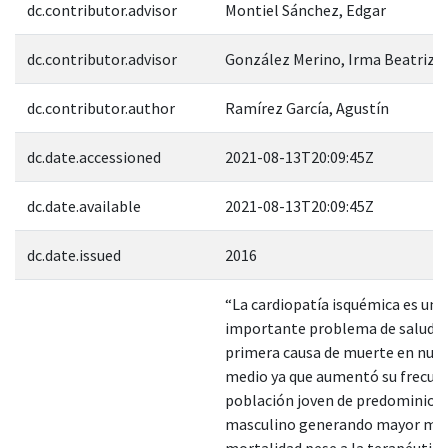
dc.contributor.advisor
Montiel Sánchez, Edgar
dc.contributor.advisor
González Merino, Irma Beatriz
dc.contributor.author
Ramírez García, Agustín
dc.date.accessioned
2021-08-13T20:09:45Z
dc.date.available
2021-08-13T20:09:45Z
dc.date.issued
2016
“La cardiopatía isquémica es un
importante problema de salud 
primera causa de muerte en nue
medio ya que aumentó su frecuen
población joven de predominio 
masculino generando mayor mor
mortalidad pese a la terapéutica