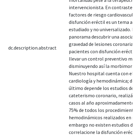
intervencionista. En contraste c
factores de riesgo cardiovascular
disfunción eréctil es un tema aú
estudiado y no universalizado. Ba
panorama descubrir una asociaci
gravedad de lesiones coronarias
dc.description.abstract
pacientes con disfunción eréctil,
llevar un control preventivo más
disminuyendo así la morbimortal
Nuestro hospital cuenta con el s
cardiología y hemodinámica; de 
último depende los estudios de
cateterismo coronario, realizán
casos al año aproximadamente, 
75% de todos los procedimiento
hemodinámicos realizados en sal
embargo no existen estudios do
correlacione la disfunción eréctil