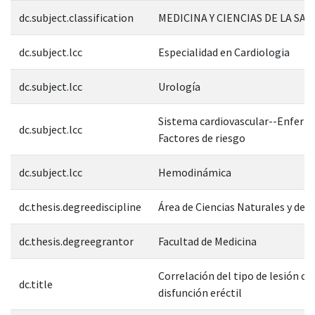
dc.subject.classification
MEDICINA Y CIENCIAS DE LA SAL
dc.subject.lcc
Especialidad en Cardiologia
dc.subject.lcc
Urología
Sistema cardiovascular--Enferm
dc.subject.lcc
Factores de riesgo
dc.subject.lcc
Hemodinámica
dc.thesis.degreediscipline
Área de Ciencias Naturales y de l
dc.thesis.degreegrantor
Facultad de Medicina
Correlación del tipo de lesión co
dc.title
disfunción eréctil