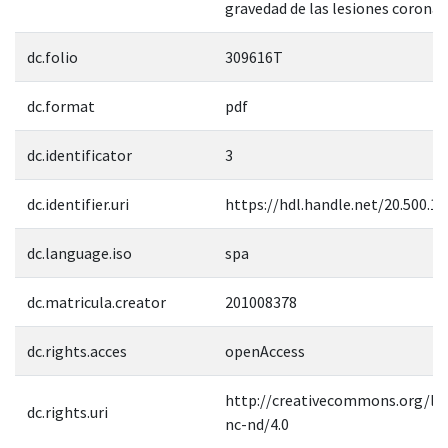
gravedad de las lesiones coronari
dc.folio
309616T
dc.format
pdf
dc.identificator
3
dc.identifier.uri
https://hdl.handle.net/20.500.1
dc.language.iso
spa
dc.matricula.creator
201008378
dc.rights.acces
openAccess
http://creativecommons.org/lic
dc.rights.uri
nc-nd/4.0