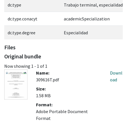
dc.type
Trabajo terminal, especialidad
dc.type.conacyt
academicSpecialization
dc.type.degree
Especialidad
Files
Original bundle
Now showing
1 - 1 of 1
Name:
Downl
309616T.pdf
oad
Size:
1.58 MB
Format:
Adobe Portable Document
Format