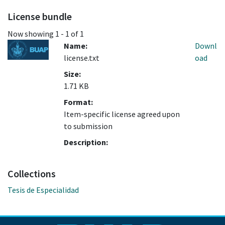
License bundle
Now showing
1 - 1 of 1
Name:
Downl
license.txt
oad
Size:
1.71 KB
Format:
Item-specific license agreed upon
to submission
Description:
Collections
Tesis de Especialidad