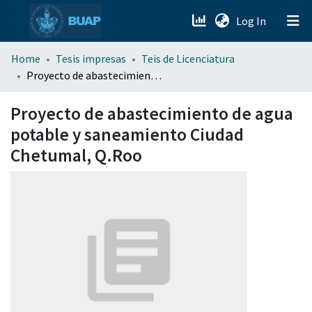
(current)
Log In
menu.section.about_menu
Home
Tesis impresas
Teis de Licenciatura
Proyecto de abastecimiento de agua potable y saneamiento Ciudad Chetumal, Q.Roo
All of DSpace
Proyecto de abastecimiento de agua
potable y saneamiento Ciudad
Chetumal, Q.Roo