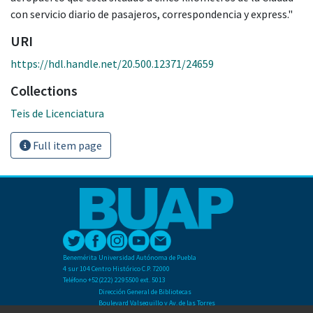
con servicio diario de pasajeros, correspondencia y express."
URI
https://hdl.handle.net/20.500.12371/24659
Collections
Teis de Licenciatura
Full item page
Benemérita Universidad Autónoma de Puebla
4 sur 104 Centro Histórico C.P. 72000
Teléfono +52(222) 2295500 ext. 5013
Dirección General de Bibliotecas
Boulevard Valsequillo y Av. de las Torres