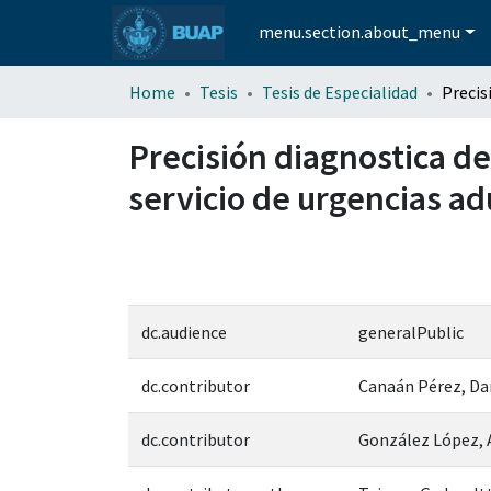
menu.section.about_menu
Home
Tesis
Tesis de Especialidad
Precisión diagnostica de
servicio de urgencias ad
dc.audience
generalPublic
dc.contributor
Canaán Pérez, Da
dc.contributor
González López, A