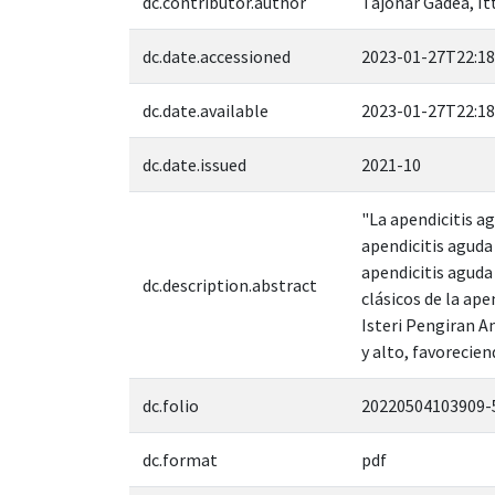
dc.contributor.author
Tajonar Gadea, It
dc.date.accessioned
2023-01-27T22:18
dc.date.available
2023-01-27T22:18
dc.date.issued
2021-10
"La apendicitis a
apendicitis aguda
apendicitis aguda
dc.description.abstract
clásicos de la ap
Isteri Pengiran An
y alto, favorecie
dc.folio
20220504103909-
dc.format
pdf