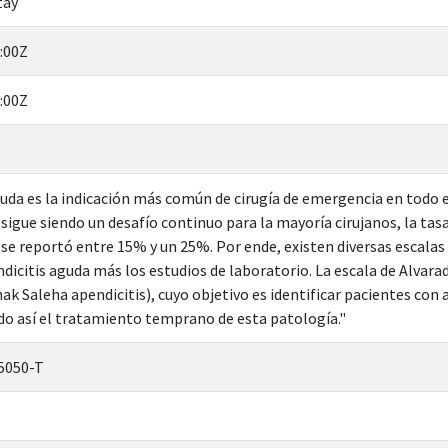
tay
:00Z
:00Z
guda es la indicación más común de cirugía de emergencia en todo e
 sigue siendo un desafío continuo para la mayoría cirujanos, la tas
 se reportó entre 15% y un 25%. Por ende, existen diversas escalas
endicitis aguda más los estudios de laboratorio. La escala de Alvar
ak Saleha apendicitis), cuyo objetivo es identificar pacientes con 
ndo así el tratamiento temprano de esta patología."
5050-T