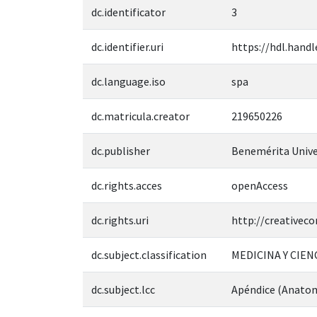
dc.identificator
3
dc.identifier.uri
https://hdl.handl
dc.language.iso
spa
dc.matricula.creator
219650226
dc.publisher
Benemérita Unive
dc.rights.acces
openAccess
dc.rights.uri
http://creativec
dc.subject.classification
MEDICINA Y CIEN
dc.subject.lcc
Apéndice (Anatom