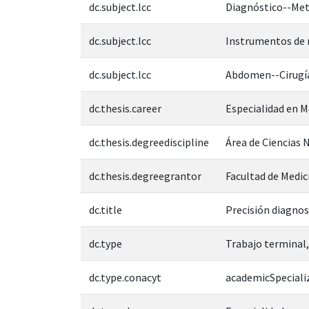
dc.subject.lcc
Diagnóstico--Met
dc.subject.lcc
Instrumentos de 
dc.subject.lcc
Abdomen--Cirugí
dc.thesis.career
Especialidad en M
dc.thesis.degreediscipline
Área de Ciencias N
dc.thesis.degreegrantor
Facultad de Medic
dc.title
Precisión diagnos
dc.type
Trabajo terminal,
dc.type.conacyt
academicSpeciali