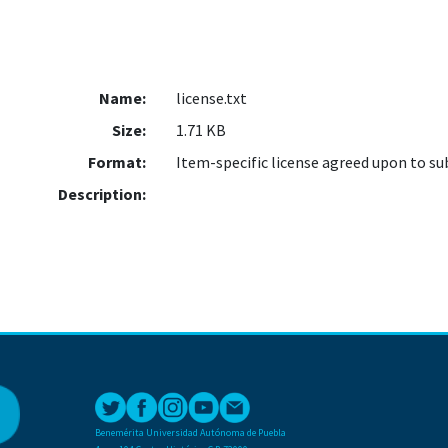
Name:
license.txt
Size:
1.71 KB
Format:
Item-specific license agreed upon to s
Description:
Benemérita Universidad Autónoma de Puebla