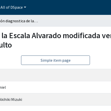
All of DSpace
Precisión diagnostica de la Escala Alvarado modificada versus Ripasa en el servicio de urgencias adulto
 la Escala Alvarado modificada ve
ulto
Simple item page
niel
kihiki Mizuki