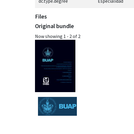
dc.type.degree
Especialidad
Files
Original bundle
Now showing
1 - 2 of 2