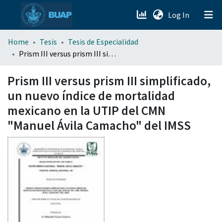
(current)
Log In
menu.section.about_menu
Home
Tesis
Tesis de Especialidad
Prism III versus prism III simplificado, un nuevo índice de mortalidad mexicano en la UTIP del CMN "Manuel Ávila Camacho" del IMSS
All of DSpace
Prism III versus prism III simplificado,
un nuevo índice de mortalidad
mexicano en la UTIP del CMN
"Manuel Ávila Camacho" del IMSS