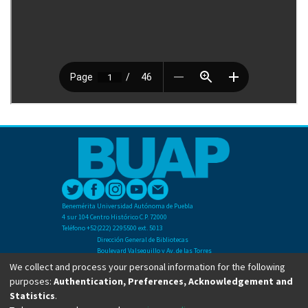
Benemérita Universidad Autónoma de Puebla
4 sur 104 Centro Histórico C.P. 72000
Teléfono +52(222) 2295500 ext. 5013
Dirección General de Bibliotecas
Boulevard Valsequillo y Av. de las Torres
Ciudad Universitaria. Col. San Manuel
We collect and process your personal information for the following
C.P. 72570
purposes:
Authentication, Preferences, Acknowledgement and
Teléfono +52 (222) 2295500 Ext 2901
Statistics
.