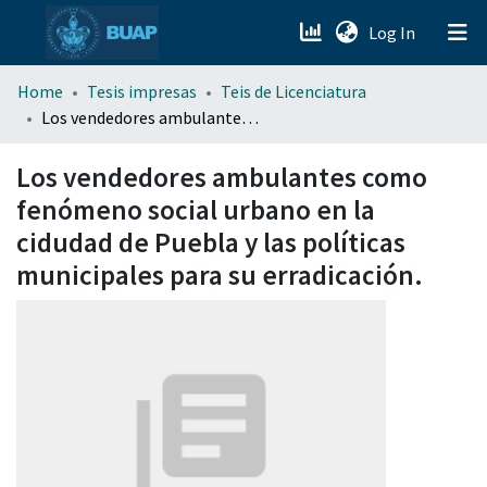
(current)
Log In
menu.section.about_menu
Home
Tesis impresas
Teis de Licenciatura
Los vendedores ambulantes como fenómeno social urbano en la cidudad de Puebla y las políticas municipales para su erradicación.
All of DSpace
Los vendedores ambulantes como
fenómeno social urbano en la
cidudad de Puebla y las políticas
municipales para su erradicación.