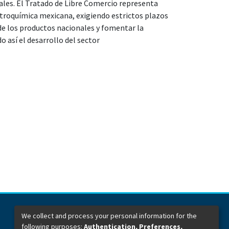
ales. El Tratado de Libre Comercio representa
troquímica mexicana, exigiendo estrictos plazos
de los productos nacionales y fomentar la
 así el desarrollo del sector
We collect and process your personal information for the
following purposes:
Authentication, Preferences,
Dirección General de Bibliotecas