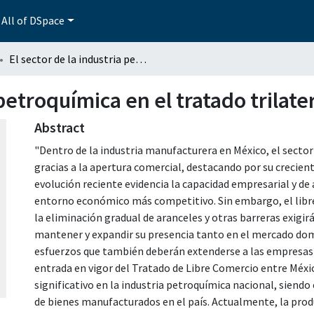
All of DSpace
El sector de la industria petroquímica en el tratado trilateral de libre comercio
 petroquímica en el tratado trilate
Abstract
"Dentro de la industria manufacturera en México, el sec
gracias a la apertura comercial, destacando por su crecien
evolución reciente evidencia la capacidad empresarial y d
entorno económico más competitivo. Sin embargo, el libre
la eliminación gradual de aranceles y otras barreras exigi
mantener y expandir su presencia tanto en el mercado do
esfuerzos que también deberán extenderse a las empresas 
entrada en vigor del Tratado de Libre Comercio entre Méxi
significativo en la industria petroquímica nacional, siendo
de bienes manufacturados en el país. Actualmente, la pro