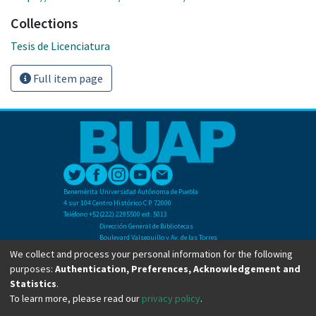
Collections
Tesis de Licenciatura
Full item page
Benemérita Universidad Autónoma de Puebla
4 sur 104 Centro Histórico C.P. 72000
Teléfono +52(222) 2295500 ext. 5013
Dirección General de Bibliotecas
Boulevard Valsequillo y Av. de las Torres
Ciudad Universitaria. Col. San Manuel
We collect and process your personal information for the following
C.P. 72570
purposes:
Authentication, Preferences, Acknowledgement and
Teléfono +52 (222) 2295500 Ext 2901
Statistics
.
To learn more, please read our
privacy policy
.