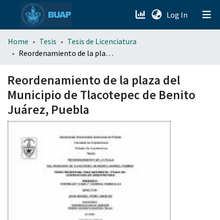
(current)
Log In
menu.section.about_menu
Home
Tesis
Tesis de Licenciatura
Reordenamiento de la plaza del Municipio de Tlacotepec de Benito Juárez, Puebla
All of DSpace
Reordenamiento de la plaza del
Municipio de Tlacotepec de Benito
Juárez, Puebla