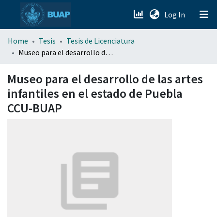
(current)
Log In
menu.section.about_menu
Home
Tesis
Tesis de Licenciatura
Museo para el desarrollo de las artes infantiles en el estado de Puebla CCU-BUAP
All of DSpace
Museo para el desarrollo de las artes
infantiles en el estado de Puebla
CCU-BUAP