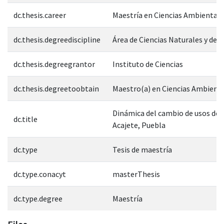
dc.thesis.career
Maestría en Ciencias Ambientale
dc.thesis.degreediscipline
Área de Ciencias Naturales y de l
dc.thesis.degreegrantor
Instituto de Ciencias
dc.thesis.degreetoobtain
Maestro(a) en Ciencias Ambient
Dinámica del cambio de usos de 
dc.title
Acajete, Puebla
dc.type
Tesis de maestría
dc.type.conacyt
masterThesis
dc.type.degree
Maestría