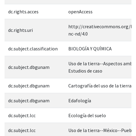
dc.rights.acces
openAccess
http://creativecommons.org/lic
dc.rights.uri
nc-nd/4.0
dc.subject.classification
BIOLOGÍA Y QUÍMICA
Uso de la tierra--Aspectos ambi
dc.subject.dbgunam
Estudios de caso
dc.subject.dbgunam
Cartografía del uso de la tierra
dc.subject.dbgunam
Edafología
dc.subject.lcc
Ecología del suelo
dc.subject.lcc
Uso de la tierra--México--Puebla