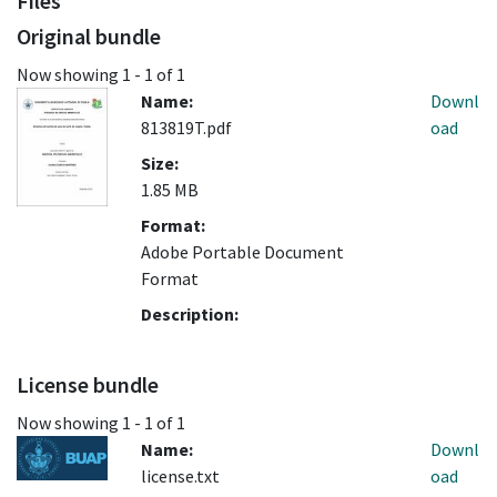
Files
Original bundle
Now showing
1 - 1 of 1
Name:
Downl
813819T.pdf
oad
Size:
1.85 MB
Format:
Adobe Portable Document
Format
Description:
License bundle
Now showing
1 - 1 of 1
Name:
Downl
license.txt
oad