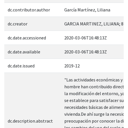
dc.contributor.author
García Martínez, Liliana
dc.creator
GARCIA MARTINEZ, LILIANA; 84
dc.date.accessioned
2020-03-06T16:48:13Z
dc.date.available
2020-03-06T16:48:13Z
dc.date.issued
2019-12
"Las actividades económicas y so
hombre han contribuido directa
la modificación del entorno, ya 
se establece para satisfacer sus
necesidades básicas de alimenta
vivienda.De ahí surge la necesida
dc.description.abstract
preocupación por conocer la din
los cambios del uso del suelo oc