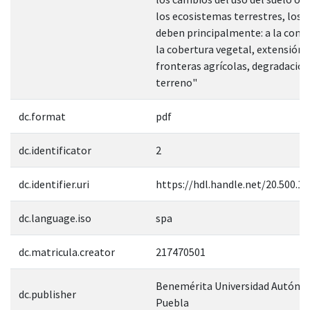
los ecosistemas terrestres, los c
deben principalmente: a la conv
la cobertura vegetal, extensión d
fronteras agrícolas, degradación
terreno"
dc.format
pdf
dc.identificator
2
dc.identifier.uri
https://hdl.handle.net/20.500.1
dc.language.iso
spa
dc.matricula.creator
217470501
Benemérita Universidad Autóno
dc.publisher
Puebla