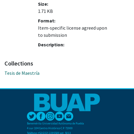
Size:
1.71 KB
Format:
Item-specific license agreed upon
to submission
Description:
Collections
Tesis de Maestría
Benemérita Universidad Autónoma de Puebla
4 sur 104 Centro Histórico C.P. 72000
Teléfono +52(222) 2295500 ext. 5013