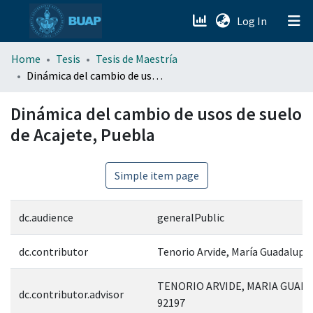
(current)
Log In
menu.section.about_menu
Home
Tesis
Tesis de Maestría
Dinámica del cambio de usos de suelo de Acajete, Puebla
All of DSpace
Dinámica del cambio de usos de suelo
de Acajete, Puebla
Simple item page
dc.audience
generalPublic
dc.contributor
Tenorio Arvide, María Guadalupe
TENORIO ARVIDE, MARIA GUAD
dc.contributor.advisor
92197