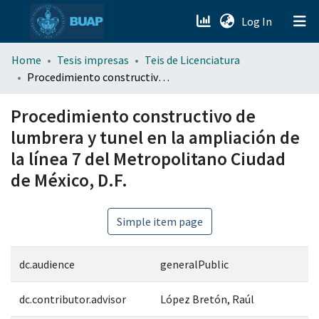
(current)
Log In
menu.section.about_menu
Home
Tesis impresas
Teis de Licenciatura
Procedimiento constructivo de lumbrera y tunel en la ampliación de la línea 7 del Metropolitano Ciudad de México, D.F.
All of DSpace
Procedimiento constructivo de
lumbrera y tunel en la ampliación de
la línea 7 del Metropolitano Ciudad
de México, D.F.
Simple item page
dc.audience
generalPublic
dc.contributor.advisor
López Bretón, Raúl