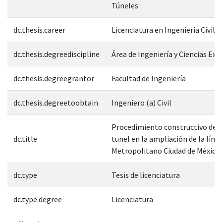
Túneles
dc.thesis.career
Licenciatura en Ingeniería Civil
dc.thesis.degreediscipline
Área de Ingeniería y Ciencias Exa
dc.thesis.degreegrantor
Facultad de Ingeniería
dc.thesis.degreetoobtain
Ingeniero (a) Civil
Procedimiento constructivo de 
dc.title
tunel en la ampliación de la línea
Metropolitano Ciudad de México, 
dc.type
Tesis de licenciatura
dc.type.degree
Licenciatura