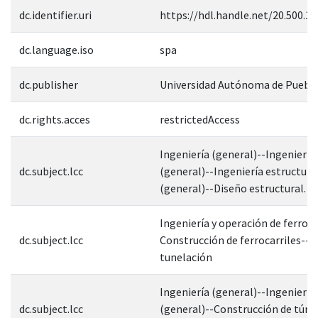
dc.identifier.uri
https://hdl.handle.net/20.500.1
dc.language.iso
spa
dc.publisher
Universidad Autónoma de Puebl
dc.rights.acces
restrictedAccess
Ingeniería (general)--Ingeniería c
dc.subject.lcc
(general)--Ingeniería estructura
(general)--Diseño estructural.
Ingeniería y operación de ferroca
dc.subject.lcc
Construcción de ferrocarriles--T
tunelación
Ingeniería (general)--Ingeniería c
dc.subject.lcc
(general)--Construcción de túne