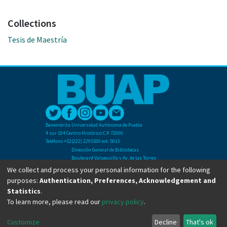
Collections
Tesis de Maestría
Benemérita Universidad Autónoma de Puebla
4 sur 104 Centro Histórico C.P. 72000
Teléfono +52(222) 2295500 ext. 5013
Dirección General de Bibliotecas
Boulevard Valsequillo y Av. de las Torres
Ciudad Universitaria. Col. San Manuel
We collect and process your personal information for the following
C.P. 72570
purposes:
Authentication, Preferences, Acknowledgement and
Teléfono +52 (222) 2295500 Ext 2901
Statistics
.
To learn more, please read our
privacy policy
.
Copyright © Dirección General de Bibliotecas - BUAP 2024. All right reserved.
Customize
Decline
That's ok