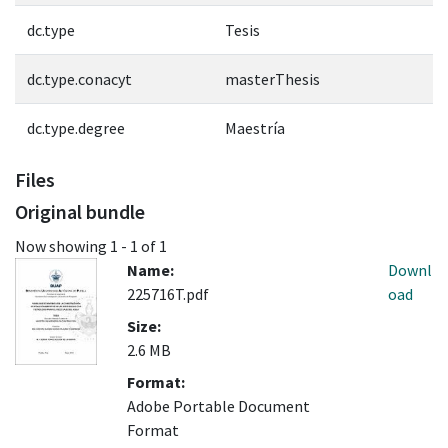
dc.type
Tesis
dc.type.conacyt
masterThesis
dc.type.degree
Maestría
Files
Original bundle
Now showing
1 - 1 of 1
Name:
Downl
225716T.pdf
oad
Size:
2.6 MB
Format:
Adobe Portable Document
Format