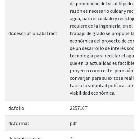
disponibilidad del vital líquido. P
razón es necesario cuidar y recicl
agua; para el cuidado y reciclaje 
requiere de la ingeniería; en el p
dc.description.abstract
trabajo de grado se propone la vi
económica del proyecto de cons
de un desarrollo de interés socia
tecnología para reciclar el agua;
que en la actualidad es factible r
proyecto como este, pero aún fa
converjan para su exitosa realiz
tanto la voluntad política como 
viabilidad económica.
dc.folio
225716T
dc.format
pdf
dc.identificator
7