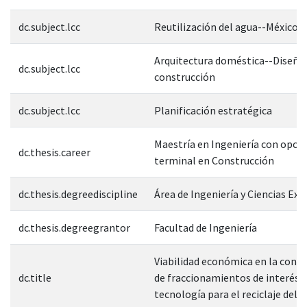
dc.subject.lcc
Reutilización del agua--México
Arquitectura doméstica--Diseño 
dc.subject.lcc
construcción
dc.subject.lcc
Planificación estratégica
Maestría en Ingeniería con opci
dc.thesis.career
terminal en Construcción
dc.thesis.degreediscipline
Área de Ingeniería y Ciencias Exa
dc.thesis.degreegrantor
Facultad de Ingeniería
Viabilidad económica en la cons
dc.title
de fraccionamientos de interés s
tecnología para el reciclaje del 