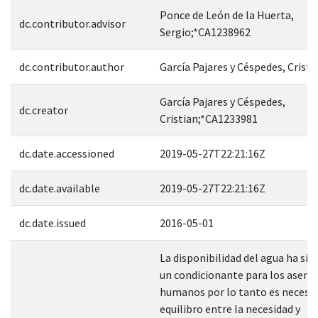
Ponce de León de la Huerta,
dc.contributor.advisor
Sergio;*CA1238962
dc.contributor.author
García Pajares y Céspedes, Crist
García Pajares y Céspedes,
dc.creator
Cristian;*CA1233981
dc.date.accessioned
2019-05-27T22:21:16Z
dc.date.available
2019-05-27T22:21:16Z
dc.date.issued
2016-05-01
La disponibilidad del agua ha si
un condicionante para los asen
humanos por lo tanto es necesar
equilibro entre la necesidad y