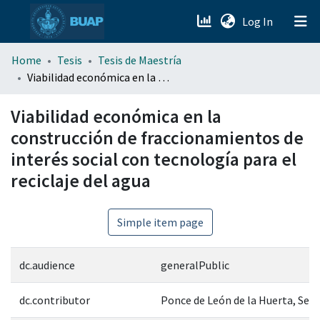
(current)
Log In
menu.section.about_menu
Home
Tesis
Tesis de Maestría
Viabilidad económica en la construcción de fraccionamientos de interés social con tecnología para el reciclaje del agua
All of DSpace
Viabilidad económica en la
construcción de fraccionamientos de
interés social con tecnología para el
reciclaje del agua
Simple item page
dc.audience
generalPublic
dc.contributor
Ponce de León de la Huerta, Serg