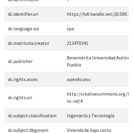
dc.identifier.uri
https://hdl.handle.net/20.500.1
dc.language.iso
spa
dc.matricula.creator
213470341
Benemérita Universidad Autóno
dc.publisher
Puebla
dc.rights.acces
openAccess
http://creativecommons.org/lic
dc.rights.uri
nc-nd/4
dc.subject.classification
Ingeniería y Tecnología
dc.subject.dbgunam
Vivienda de bajo costo