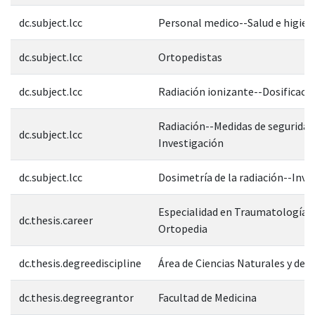
dc.subject.lcc
Personal medico--Salud e higien
dc.subject.lcc
Ortopedistas
dc.subject.lcc
Radiación ionizante--Dosificaci
Radiación--Medidas de seguridad
dc.subject.lcc
Investigación
dc.subject.lcc
Dosimetría de la radiación--Inve
Especialidad en Traumatología y
dc.thesis.career
Ortopedia
dc.thesis.degreediscipline
Área de Ciencias Naturales y de l
dc.thesis.degreegrantor
Facultad de Medicina