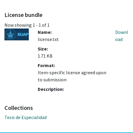
License bundle
Now showing
1 - 1 of 1
Name:
Downl
license.txt
oad
Size:
1.71 KB
Format:
Item-specific license agreed upon
to submission
Description:
Collections
Tesis de Especialidad