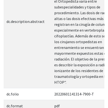
el Ortopedista varía entre
subespecialidades y tipos de
procedimiento. Las dosis de rad
altas o las dosis efectivas más al
dc.description.abstract
registran en la cirugía de column
especialmente en vertebroplastí
cifoplastías. Además de esto se 
los cirujanos ortopedistas en
entrenamiento se encuentran
mayormente expuestos estas dos
radiación. El objetivo de la prese
es describir la exposición a radia
ionizante de los residentes de
traumatología y ortopedia en l
HTOP".
dc.folio
20220601141314-7900-T
dc.format
pdf