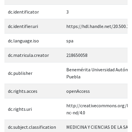
dc.identificator
3
dc.identifier.uri
https://hdl.handle.net/20.500.1
dc.language.iso
spa
dc.matricula.creator
218650058
Benemérita Universidad Autóno
dc.publisher
Puebla
dc.rights.acces
openAccess
http://creativecommons.org/lic
dc.rights.uri
nc-nd/4.0
dc.subject.classification
MEDICINA Y CIENCIAS DE LA SAL