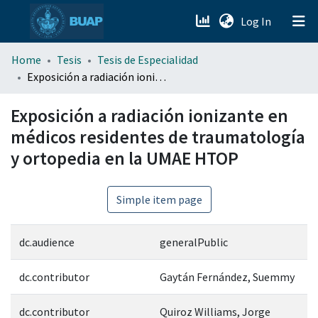
(current)
Log In
menu.section.about_menu
Home
Tesis
Tesis de Especialidad
Exposición a radiación ionizante en médicos residentes de traumatología y ortopedia en la UMAE HTOP
All of DSpace
Exposición a radiación ionizante en
médicos residentes de traumatología
y ortopedia en la UMAE HTOP
Simple item page
dc.audience
generalPublic
dc.contributor
Gaytán Fernández, Suemmy
dc.contributor
Quiroz Williams, Jorge