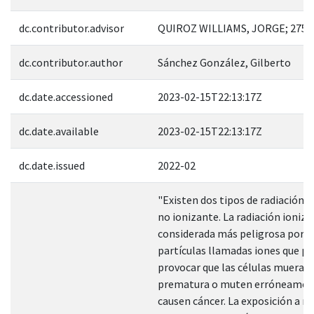
dc.contributor.advisor
QUIROZ WILLIAMS, JORGE; 2752
dc.contributor.author
Sánchez González, Gilberto
dc.date.accessioned
2023-02-15T22:13:17Z
dc.date.available
2023-02-15T22:13:17Z
dc.date.issued
2022-02
"Existen dos tipos de radiación: 
no ionizante. La radiación ioniza
considerada más peligrosa porq
partículas llamadas iones que p
provocar que las células mueran
prematura o muten erróneamen
causen cáncer. La exposición a ra