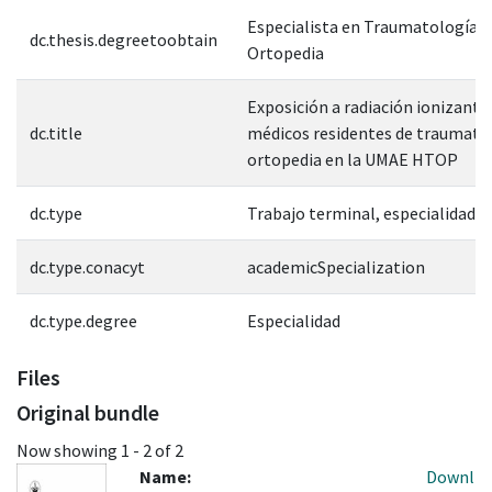
Especialista en Traumatología y
dc.thesis.degreetoobtain
Ortopedia
Exposición a radiación ionizante
dc.title
médicos residentes de traumatol
ortopedia en la UMAE HTOP
dc.type
Trabajo terminal, especialidad
dc.type.conacyt
academicSpecialization
dc.type.degree
Especialidad
Files
Original bundle
Now showing
1 - 2 of 2
Name:
Downl