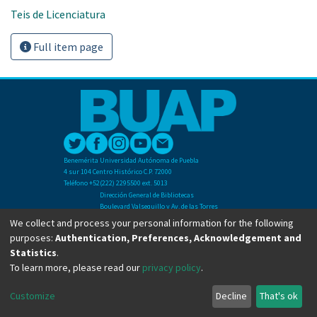
Teis de Licenciatura
Full item page
Benemérita Universidad Autónoma de Puebla
4 sur 104 Centro Histórico C.P. 72000
Teléfono +52(222) 2295500 ext. 5013
Dirección General de Bibliotecas
Boulevard Valsequillo y Av. de las Torres
Ciudad Universitaria. Col. San Manuel
We collect and process your personal information for the following
C.P. 72570
purposes:
Authentication, Preferences, Acknowledgement and
Teléfono +52 (222) 2295500 Ext 2901
Statistics
.
To learn more, please read our
privacy policy
.
Copyright © Dirección General de Bibliotecas - BUAP 2024. All right reserved.
Customize
Decline
That's ok