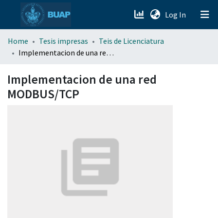
(current)
Log In
menu.section.about_menu
Home
Tesis impresas
Teis de Licenciatura
Implementacion de una red MODBUS/TCP
All of DSpace
Implementacion de una red
MODBUS/TCP