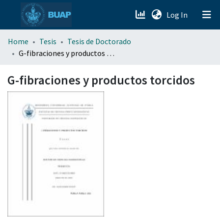
(current)
Log In
menu.section.about_menu
Home
Tesis
Tesis de Doctorado
G-fibraciones y productos torcidos
All of DSpace
G-fibraciones y productos torcidos